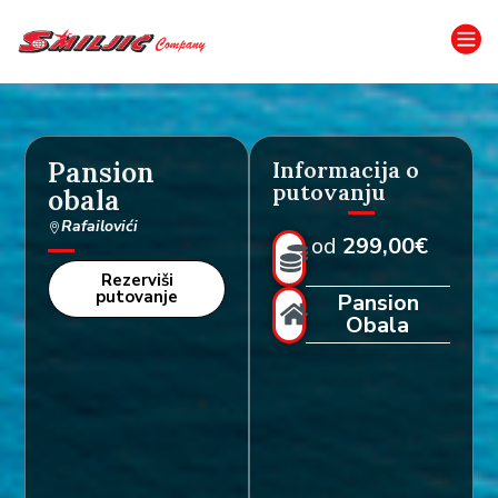
Pansion
Informacija o
putovanju
obala
Rafailovići
od
299,00€
Rezerviši
putovanje
Pansion
Obala