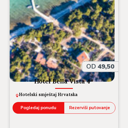
OD
49,50
Hotel Bella Vista 4*
Hotelski smještaj Hrvatska
Pogledaj ponudu
Rezerviši putovanje