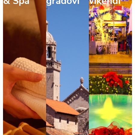
& Spa
gradovi
vikendi