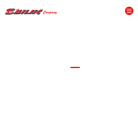
Ponuda
putovanja
Vaš saputnik na svakom
koraku.