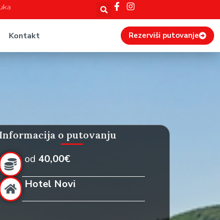
Luka
Kontakt
Rezerviši putovanje
Informacija o putovanju
od
40,00€
Hotel Novi