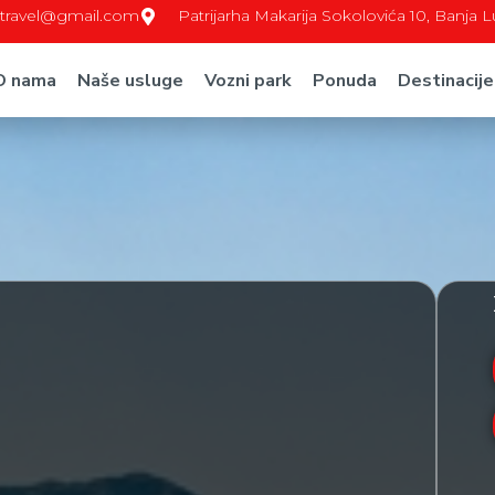
c.travel@gmail.com
Patrijarha Makarija Sokolovića 10, Banja 
O nama
Naše usluge
Vozni park
Ponuda
Destinacije