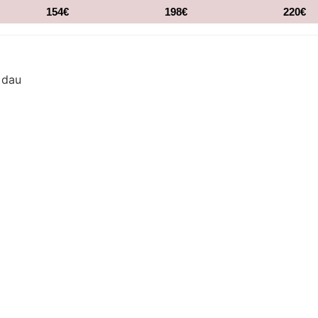
154€
198€
220€
 dau
0€ po osobi po danu.
nja
o dije leležaj
o koriste sopstveni ležaj