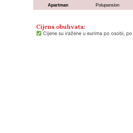
Apartman
Polupansion
Cijena obuhvata:
Cijene su iražene u eurima po osobi, po
Cijena ne obuhvata:
Doplata za 1/1 sobu 60%
BTO nije uključena u cijenu i iznosi 1,5
Popusti:
Djeca do 2 godine su oslobođena plaća
Djeca od 2-12 imaju 50 % popusta ukolik
Djeca od 2-12 imaju 30 % popusta ukolik