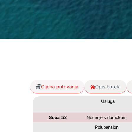
Cijena putovanja
Opis hotela
Usluga
Soba 1/2
Noćenje s doručkom
Polupansion