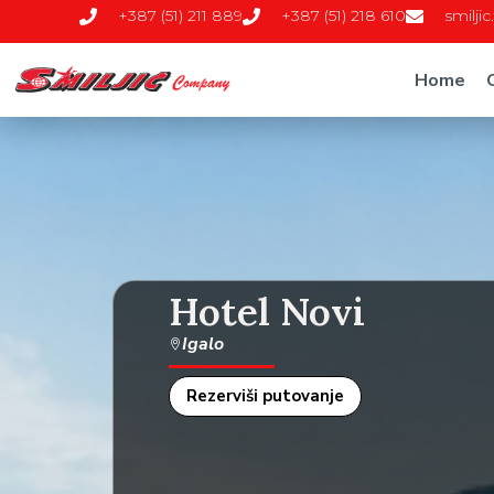
+387 (51) 211 889
+387 (51) 218 610
smilji
Home
Hotel Novi
Igalo
Rezerviši putovanje