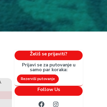
Želiš se prijaviti?
Prijavi se za putovanje u
samo par koraka:​
Rezerviši putovanje
.
Follow Us