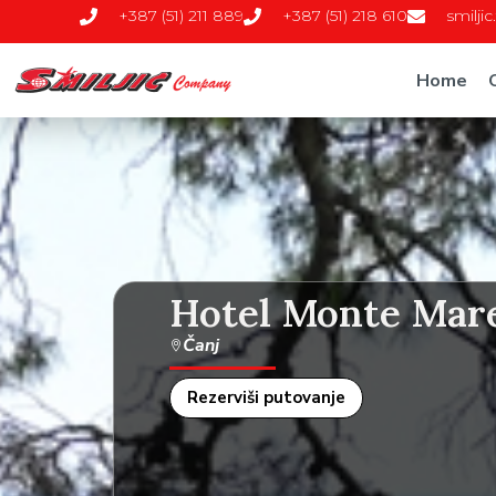
+387 (51) 211 889
+387 (51) 218 610
smilji
Home
Hotel Monte Mar
Čanj
Rezerviši putovanje