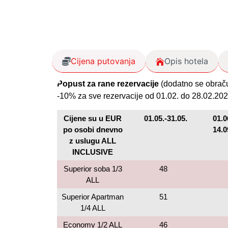
Cijena putovanja
Opis hotela
Popust za rane rezervacije
(dodatno se obraču
-10% za sve rezervacije od 01.02. do 28.02.202
Cijene su u EUR
01.05.-31.05.
01.0
po osobi dnevno
14.0
z uslugu ALL
INCLUSIVE
Superior soba 1/3
48
ALL
Superior Apartman
51
1/4 ALL
Economy 1/2 ALL
46