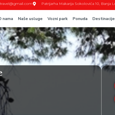
c.travel@gmail.com
Patrijarha Makarija Sokolovića 10, Banja 
O nama
Naše usluge
Vozni park
Ponuda
Destinacije
e