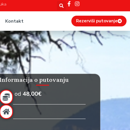
Luka
Kontakt
Rezerviši putovanje
Informacija o putovanju
od
48,00€