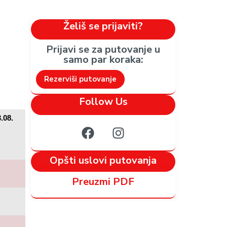
Želiš se prijaviti?
Prijavi se za putovanje u
samo par koraka:​
Rezerviši putovanje
Follow Us
3.08.
Opšti uslovi putovanja
Preuzmi PDF