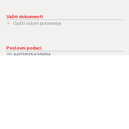
Važni dokumenti
Opšti uslovi putovanja
Poslovni podaci
JIB
4403825420004
PIB
403825420004
MB
11126324
Radno vrijeme
PON-PET:
09.00-17.00
SUB:
09.00-13.00
NED:
Neradna
Putovanja
Evropski gradovi