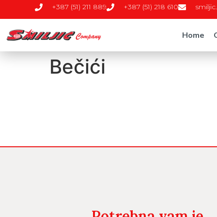
+387 (51) 211 889
+387 (51) 218 610
smilji
Home
Bečići
Potrebna vam je