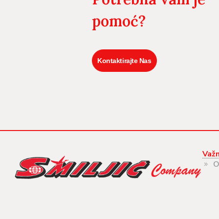
pomoć?
Kontaktirajte Nas
Važn
O