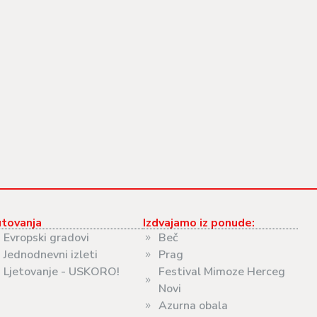
tovanja
Izdvajamo iz ponude:
Evropski gradovi
Beč
Jednodnevni izleti
Prag
Ljetovanje - USKORO!
Festival Mimoze Herceg
Novi
Azurna obala