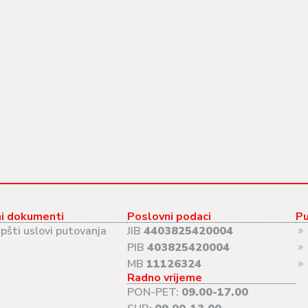
i dokumenti
Poslovni podaci
Pu
pšti uslovi putovanja
JIB
4403825420004
PIB
403825420004
MB
11126324
Radno vrijeme
PON-PET:
09.00-17.00