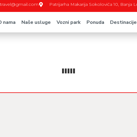
c.travel@gmail.com
Patrijarha Makarija Sokolovića 10, Banja 
O nama
Naše usluge
Vozni park
Ponuda
Destinacije