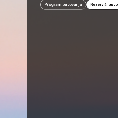
Program putovanja
Rezerviši put