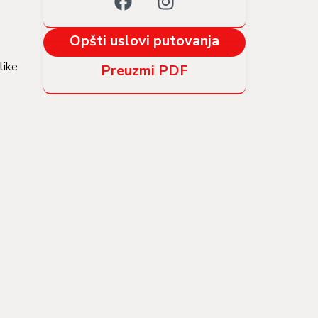
Opšti uslovi putovanja
like
Preuzmi PDF
užuju
oj se
or ili
tavu
už