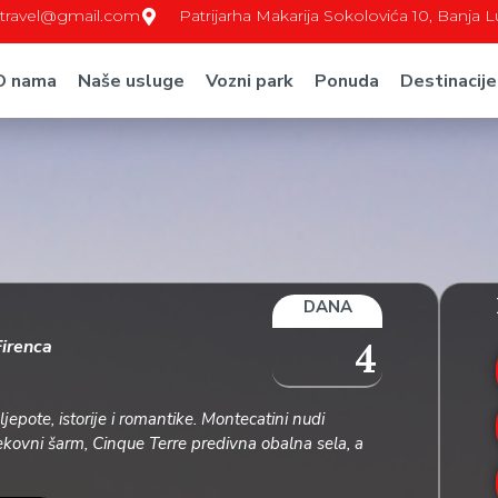
c.travel@gmail.com
Patrijarha Makarija Sokolovića 10, Banja 
O nama
Naše usluge
Vozni park
Ponuda
Destinacije
DANA
4
Firenca
jepote, istorije i romantike. Montecatini nudi
ekovni šarm, Cinque Terre predivna obalna sela, a