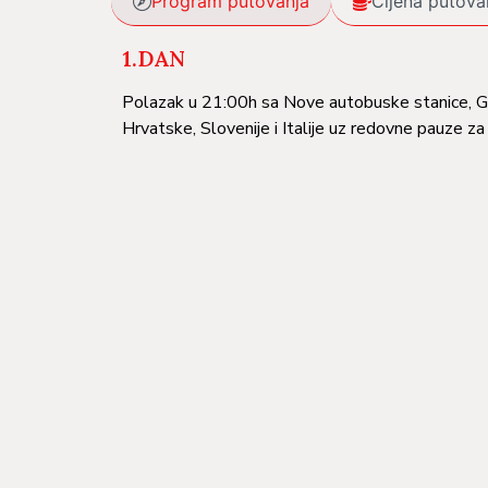
Program putovanja
Cijena putova
1.DAN
Polazak u 21:00h sa Nove autobuske stanice, Gr
Hrvatske, Slovenije i Italije uz redovne pauze za
2.DAN SIENA – MONTECATINI
Dolazak u Sijenu – prelijepi grad koji je smješten 
prirode, je grad sa očuvanim starim srednjovek
brojni vinogradi. Po dolasku obilazak grada: Grad
održavaju kostimirane trke konja („palio”), Santa
nalaze glava i palac Sv.Katarine, zaštitnice Ital
pješački obilazak grada. Noćenje.
3. DAN: MONTECATINI- CINQUE 
Doručak. Vožnja do mjesta Levanto. Fakultativna
Nacionalnog parka. Odlazak do najvećeg naselja 
potoka Mađore i spušta se ka moru u formi amfi