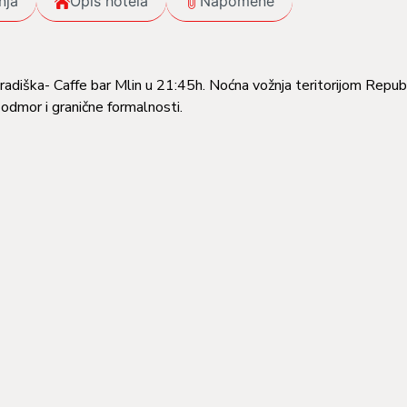
nja
Opis hotela
Napomene
adiška- Caffe bar Mlin u 21:45h. Noćna vožnja teritorijom Repub
 odmor i granične formalnosti.
u tipično toskanskom predjelu. Sijena, idealana za ljubitelje vina i
ovnim jezgrom, sa ogromnim kulturnim nasleđem, dok sam grad okr
ska kuća, Katedrala u Sijeni, centralni trg (Piazza Campo) gde se
 Maria de la Scala, prva bolnica u Evropi, Crkva Sv.Domenika, u koj
ije. Smještaj u hotel Montecatini hotel 3*. Slobodno vrijeme za odm
TERRE
 posjeta. Ukrcavanje na voz koji povezuje svih pet naselja u sas
u okviru parka Riomađore (Riomaggiore) koje leži na stijenama d
teatra. Obilazak tvrđave, crkve. Nastavak putovanja vozom do