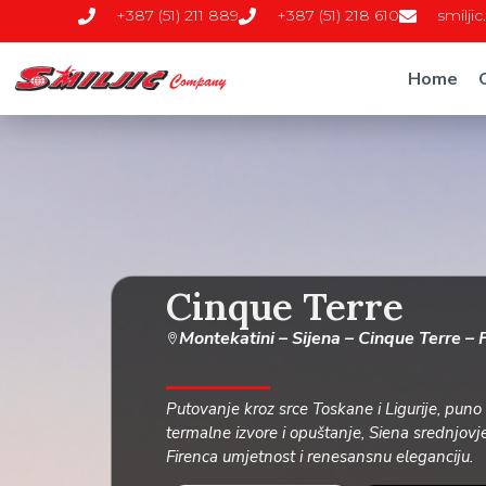
+387 (51) 211 889
+387 (51) 218 610
smilji
Home
Cinque Terre
Montekatini – Sijena – Cinque Terre – 
Putovanje kroz srce Toskane i Ligurije, puno l
termalne izvore i opuštanje, Siena srednjovj
Firenca umjetnost i renesansnu eleganciju.