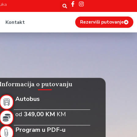
Luka
Kontakt
Rezerviši putovanje
Informacija o putovanju
Autobus
od
349,00 KM
KM
Program u PDF-u