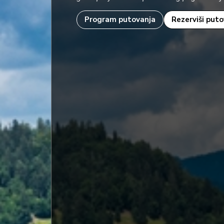
Program putovanja
Rezerviši put