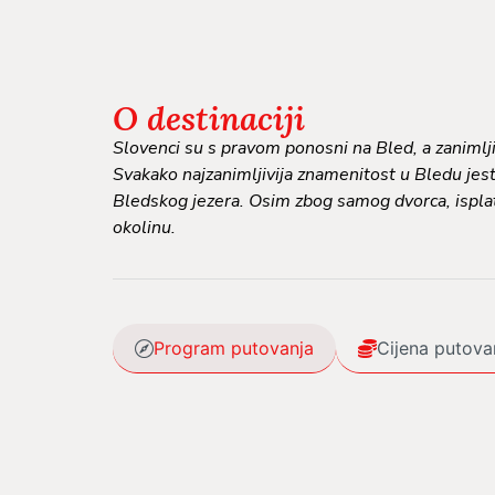
O destinaciji
Slovenci su s pravom ponosni na Bled, a zanimlj
Svakako najzanimljivija znamenitost u Bledu jest 
Bledskog jezera. Osim zbog samog dvorca, isplati 
okolinu.
Program putovanja
Cijena putova
Polazak iz Banjaluke u 02.00h sa Nove stanice
Dolazak na Bled u jutarnjim satima. Po dolasku s
jezero, okruženo moćnim planinama usred kojega s
dvorac, slika su koja ostaje u pamćenju.