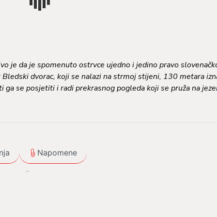
ivo je da je spomenuto ostrvce ujedno i jedino pravo slovenačk
Bledski dvorac, koji se nalazi na strmoj stijeni, 130 metara iz
ga se posjetiti i radi prekrasnog pogleda koji se pruža na jezer
nja
Napomene
 , iz Gradiške u 02:45:h CAFFE BAR MLIN.
lijedi obilazak grada Bleda sa lokalnim licenciranim vodičem (Le
e smjestilo ostrvce s crkvom i nad kojim se na stijeni kao čuvar