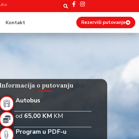
Luka
Kontakt
Rezerviši putovanje
Informacija o putovanju
Autobus
od
65,00 KM
KM
Program u PDF-u