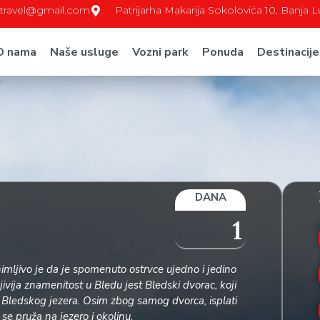
c.travel@gmail.com
Patrijarha Makarija Sokolovića 10, Banja 
O nama
Naše usluge
Vozni park
Ponuda
Destinacije
DANA
1
imljivo je da je spomenuto ostrvce ujedno i jedino
vija znamenitost u Bledu jest Bledski dvorac, koji
d Bledskog jezera. Osim zbog samog dvorca, isplati
 se pruža na jezero i okolinu.