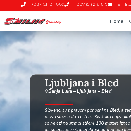
+387 (51) 211 889
+387 (51) 218 610
smilji
Home
Ljubljana i Bled
Banja Luka – Ljubljana – Bled
Slovenci su s pravom ponosni na Bled, a zan
pravo slovenačko ostrvo. Svakako najzanimlji
se nalazi na strmoj stijeni, 130 metara izna
ga se posjetiti i radi prekrasnog pogleda koji