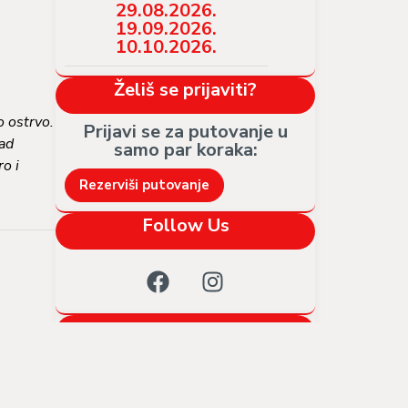
29.08.2026.
19.09.2026.
10.10.2026.
Želiš se prijaviti?
o ostrvo.
Prijavi se za putovanje u
nad
samo par koraka:​
o i
Rezerviši putovanje
Follow Us
Opšti uslovi putovanja
dničko
Preuzmi PDF
 nadvio