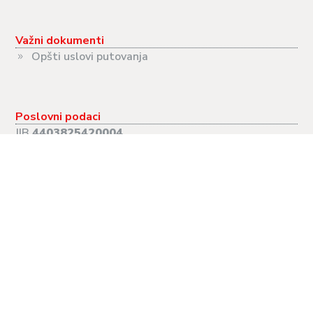
Važni dokumenti
Opšti uslovi putovanja
Poslovni podaci
JIB
4403825420004
PIB
403825420004
MB
11126324
Radno vrijeme
PON-PET:
09.00-17.00
SUB:
09.00-13.00
NED:
Neradna
Putovanja
Evropski gradovi