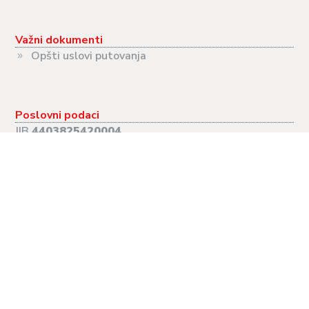
Važni dokumenti
Opšti uslovi putovanja
Poslovni podaci
JIB
4403825420004
PIB
403825420004
MB
11126324
Radno vrijeme
PON-PET:
09.00-17.00
SUB:
09.00-13.00
NED:
Neradna
Putovanja
Evropski gradovi