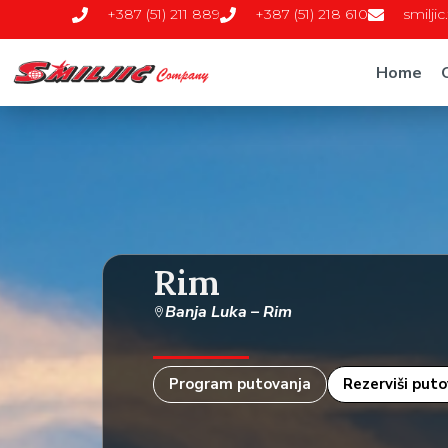
+387 (51) 211 889
+387 (51) 218 610
smilji
Home
Rim
Banja Luka – Rim
Program putovanja
Rezerviši put