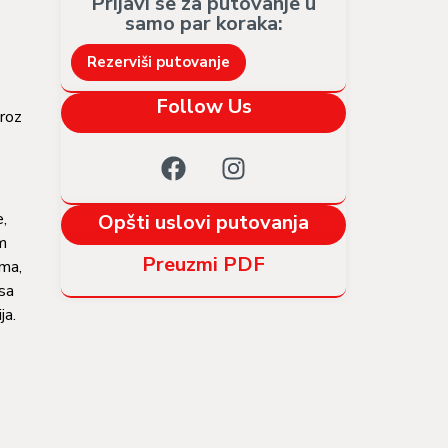
Prijavi se za putovanje u
samo par koraka:​
Rezerviši putovanje
Follow Us
kroz
e,
Opšti uslovi putovanja
om
Preuzmi PDF
uma,
sa
ja.
om