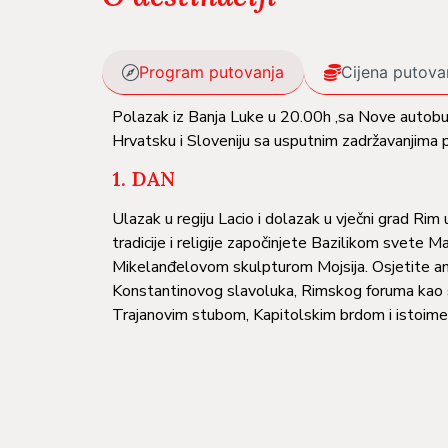
Program putovanja
Cijena putova
Polazak iz Banja Luke u 20.00h ,sa Nove autobu
Hrvatsku i Sloveniju sa usputnim zadržavanjima 
1. DAN
Ulazak u regiju Lacio i dolazak u vječni grad Rim u
tradicije i religije započinjete Bazilikom svete
Mikelanđelovom skulpturom Mojsija. Osjetite ant
Konstantinovog slavoluka, Rimskog foruma kao s
Trajanovim stubom, Kapitolskim brdom i istoime
Smještaj u hotel. Nakon kraćeg odmora slobodno 
2. DAN
Doručak. Ne propustite mogućnost fakultativne 
antičkih skulptura, Pinakotekom, papskim odaja