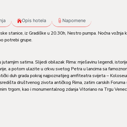
nja
Opis hotela
Napomene
ske stanice, iz Gradiške u 20.30h, Nestro pumpa. Noćna vožnja 
po potrebi grupe.
 jutarnjim satima. Slijedi obilazak Rima: mješavinu legendi, istorij
 Marije, a potom ulazite u crkvu svetog Petra u lancima sa famozn
ički duh grada pokraj najpoznatijeg amfiteatra svijeta – Kolose
redišta društvenog zivota antičkog Rima, zatim carskih Foruma 
nim trgom, kao i monumentalnog zdanja Vitoriano na Trgu Veneci
vrijeme za individualne aktivnosti. Noćenje.
posjete Vatikanskim muzejima sa neprocjenjivo vrijednom zbirk
ma i neponovljivim Rafaelovim sobama. Pred sam kraj obilaska