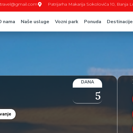
c.travel@gmail.com
Patrijarha Makarija Sokolovića 10, Banja 
O nama
Naše usluge
Vozni park
Ponuda
Destinacije
DANA
5
ovanje